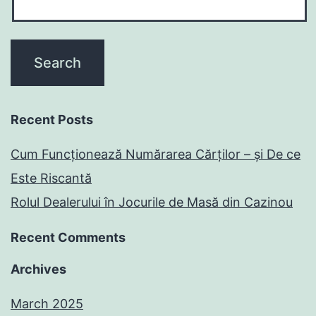
Recent Posts
Cum Funcționează Numărarea Cărților – și De ce
Este Riscantă
Rolul Dealerului în Jocurile de Masă din Cazinou
Recent Comments
Archives
March 2025