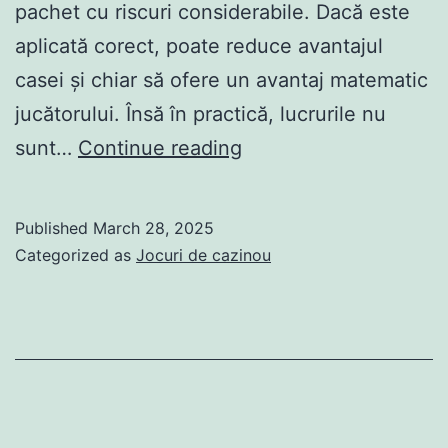
pachet cu riscuri considerabile. Dacă este
aplicată corect, poate reduce avantajul
casei și chiar să ofere un avantaj matematic
jucătorului. Însă în practică, lucrurile nu
Cum
sunt…
Continue reading
Funcționează
Numărarea
Published
March 28, 2025
Cărților
Categorized as
Jocuri de cazinou
–
și
De
ce
Este