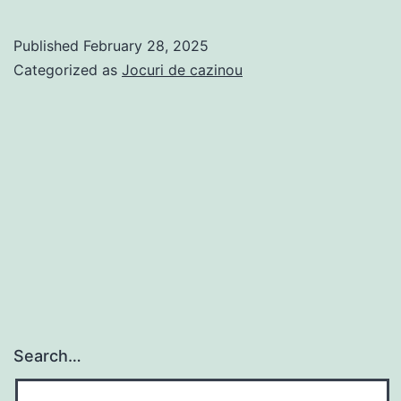
Dealerului
în
Published
February 28, 2025
Jocurile
Categorized as
Jocuri de cazinou
de
Masă
din
Cazinou
Search…